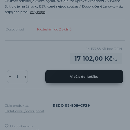
Průměr stínidel je 29cm. Výšku svítidla lze upravit v rozmezí 75-136cm.
Svítidlo je na žárovky E27, které nejsou součástí. Doporučené žárovky - viz
připojené prod...
celý popis
Dostupnost
K odeslání do 2 týdnů
14 133,88 Kč
bez DPH
17 102,00 Kč
/
ks
Vložit do košíku
Číslo produktu:
REDO 02-905+CF29
Hlídat cenu / dostupnost
Do oblíbených