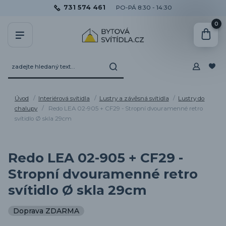
731 574 461
PO-PÁ 8:30 - 14:30
0
Úvod
Interiérová svítidla
Lustry a závěsná svítidla
Lustry do
chalupy
Redo LEA 02-905 + CF29 - Stropní dvouramenné retro
svítidlo Ø skla 29cm
Redo LEA 02-905 + CF29 -
Stropní dvouramenné retro
svítidlo Ø skla 29cm
Doprava ZDARMA