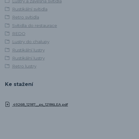
Lustry a závěsná svítidla
Rustikální svítidla
Retro svítidla
Svítidla do restaurace
REDO
Lustry do chalupy
Rustikální lustry
Rustikální lustry
Retro lustry
Ke stažení
49268_12187__ps_12186LEA.pdf