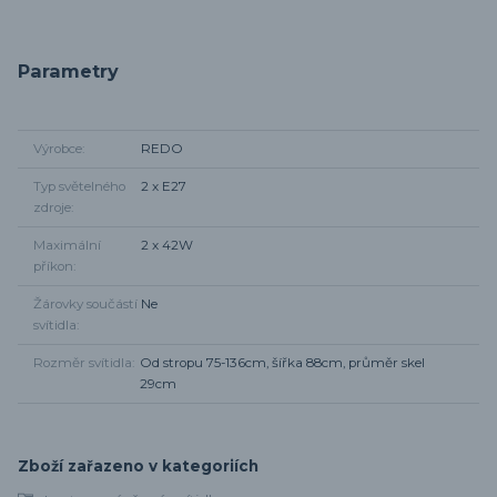
Parametry
Výrobce
REDO
Typ světelného
2 x E27
zdroje
Maximální
2 x 42W
příkon
Žárovky součástí
Ne
svítidla
Rozměr svítidla
Od stropu 75-136cm, šířka 88cm, průměr skel
29cm
Zboží zařazeno v kategoriích