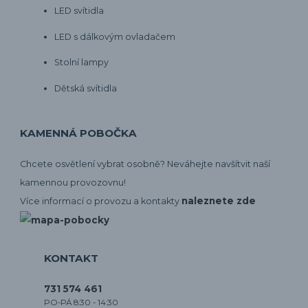
LED svítidla
LED s dálkovým ovladačem
Stolní lampy
Dětská svítidla
KAMENNÁ POBOČKA
Chcete osvětlení vybrat osobně? Neváhejte navšítvit naší
kamennou provozovnu!
naleznete zde
Více informací o provozu a kontakty
KONTAKT
731 574 461
PO-PÁ 8:30 - 14:30