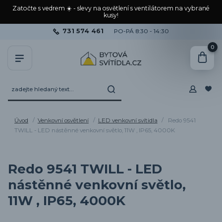
Zatočte s vedrem ☀️ - slevy na osvětlení s ventilátorem na vybrané
kusy!
731 574 461
PO-PÁ 8:30 - 14:30
0
Úvod
Venkovní osvětlení
LED venkovní svítidla
Redo 9541
TWILL - LED nástěnné venkovní světlo, 11W , IP65, 4000K
Redo 9541 TWILL - LED
nástěnné venkovní světlo,
11W , IP65, 4000K