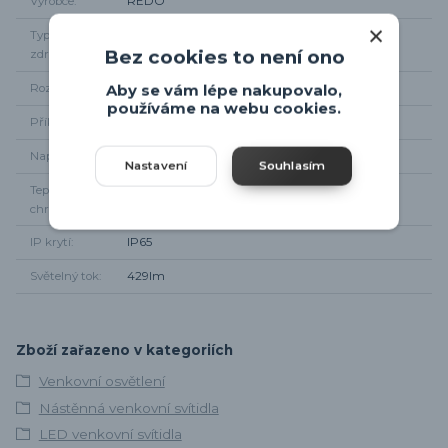
Výrobce
REDO
Typ světelného
integrované LED
Bez cookies to není ono
zdroje
Rozměr svítidla
výška 17,4cm, šířka 10,6cm, od zdi 5,1cm
Aby se vám lépe nakupovalo,
používáme na webu cookies.
Příkon
11W
Napájení
220-240V
Nastavení
Souhlasím
Teplota
4000K
chromatičnosti
IP krytí
IP65
Světelný tok
429lm
Zboží zařazeno v kategoriích
Venkovní osvětlení
Nástěnná venkovní svítidla
LED venkovní svítidla