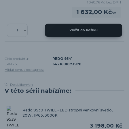
1 348,76 Kč
bez DPH
1 632,00 Kč
/
ks
Vložit do košíku
Číslo produktu:
REDO 9541
EAN kód:
6421681073970
Hlídat cenu / dostupnost
Do oblíbených
V této sérii nabízíme:
Redo 9539 TWILL - LED stropní venkovní světlo,
20W , IP65, 3000K
3 198,00 Kč