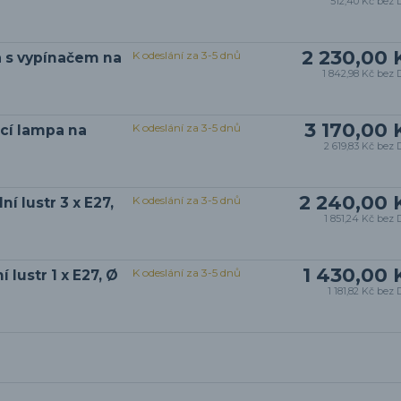
512,40 Kč
bez 
2 230,00 
K odeslání za 3-5 dnů
a s vypínačem na
1 842,98 Kč
bez 
3 170,00 
K odeslání za 3-5 dnů
cí lampa na
2 619,83 Kč
bez 
2 240,00 
K odeslání za 3-5 dnů
í lustr 3 x E27,
1 851,24 Kč
bez 
1 430,00 
K odeslání za 3-5 dnů
 lustr 1 x E27, Ø
1 181,82 Kč
bez 