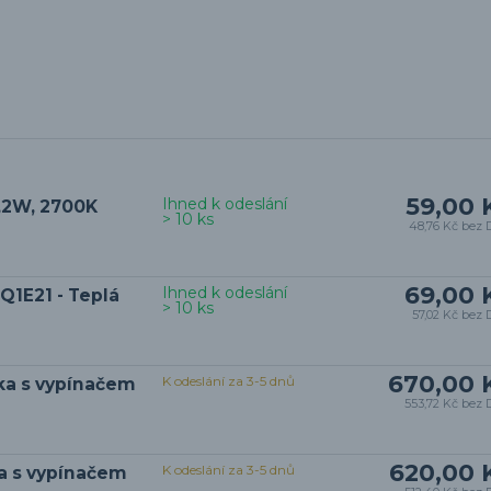
59,00 
Ihned k odeslání
4,2W, 2700K
> 10 ks
48,76 Kč
bez 
69,00 
Ihned k odeslání
Q1E21 - Teplá
> 10 ks
57,02 Kč
bez 
670,00 
K odeslání za 3-5 dnů
ka s vypínačem
553,72 Kč
bez 
620,00 
K odeslání za 3-5 dnů
ka s vypínačem