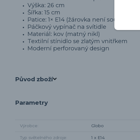
Výška: 26 cm
Šířka: 15 cm
Patice: 1× E14 (žárovka není součástí)
Páčkový vypínač na svítidle
Materiál: kov (matný nikl)
Textilní stínidlo se zlatým vnitřkem
Moderní perforovaný design
Původ zboží
Parametry
Výrobce
Globo
Typ světelného zdroje
1 x E14