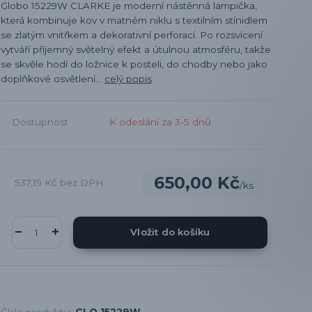
Globo 15229W CLARKE je moderní nástěnná lampička,
která kombinuje kov v matném niklu s textilním stínidlem
se zlatým vnitřkem a dekorativní perforací. Po rozsvícení
vytváří příjemný světelný efekt a útulnou atmosféru, takže
se skvěle hodí do ložnice k posteli, do chodby nebo jako
doplňkové osvětlení...
celý popis
Dostupnost
K odeslání za 3-5 dnů
650,00 Kč
537,19 Kč
bez DPH
/
ks
Vložit do košíku
Číslo produktu:
GLO 15229W