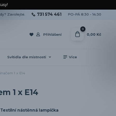
kusy!
731 574 461
ady? Zavolejte.
PO-PÁ 8:30 - 14:30
0
0,00 Kč
Přihlášení
Svítidla dle místností
Více
ínačem 1 x E14
m 1 x E14
Textilní nástěnná lampička