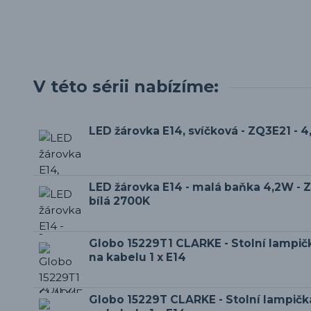
V této sérii nabízíme:
LED žárovka E14, svíčková - ZQ3E21 - 
LED žárovka E14 - malá baňka 4,2W - Z
bílá 2700K
Globo 15229T1 CLARKE - Stolní lampič
na kabelu 1 x E14
Globo 15229T CLARKE - Stolní lampič