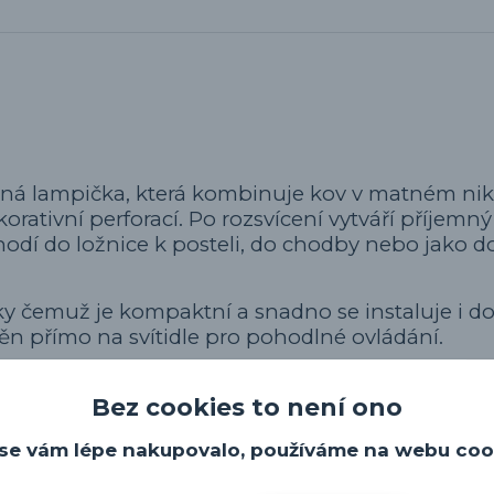
ná lampička, která kombinuje kov v matném nik
orativní perforací. Po rozsvícení vytváří příjemný
 hodí do ložnice k posteli, do chodby nebo jako 
ky čemuž je kompaktní a snadno se instaluje i d
těn přímo na svítidle pro pohodlné ovládání.
 E14, která není součástí balení.
Bez cookies to není ono
se vám lépe nakupovalo, používáme na webu coo