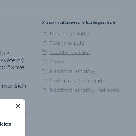
Zboží zařazeno v kategoriích
Nástěnná svítidla
Textilní svítidla
Osvětlení ložnice
lu s
 světelný
Globo
doplňkové
Nástěnné lampičky
Textilní nástěnná svítidla
o menších
Nástěnné lampičky nad postel
kies.