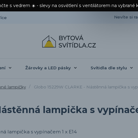
čte s vedrem ☀️ - slevy na osvětlení s ventilátorem na vybrané 
Nevíte si r
íce
ení
Žárovky a LED pásky
Svítidla dle stylu
né lampičky
Globo 15229W CLARKE - Nástěnná lampička s vyp
ástěnná lampička s vypínače