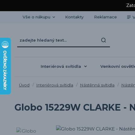
Zato
Vše o nákupu
Kontakty
Reklamace
V
Interiérová svítidla
Venkovní osvětl
Úvod
Interiérová svítidla
Nástěnná svítidla
Nástěn
Globo 15229W CLARKE - N