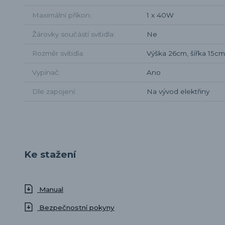
Maximální příkon
1 x 40W
Žárovky součástí svítidla
Ne
Rozměr svítidla
Výška 26cm, šířka 15c
Vypínač
Ano
Dle zapojení
Na vývod elektřiny
Ke stažení
Manual
Bezpečnostní pokyny