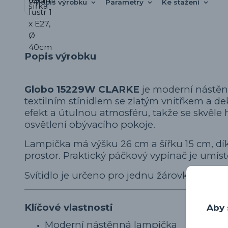
Popis výrobku
Parametry
Ke stažení
Popis výrobku
Globo 15229W CLARKE
je moderní nástěn
textilním stínidlem se zlatým vnitřkem a dek
efekt a útulnou atmosféru, takže se skvěle
osvětlení obývacího pokoje.
Lampička má výšku 26 cm a šířku 15 cm, dí
prostor. Praktický páčkový vypínač je umís
Svítidlo je určeno pro jednu žárovku s paticí
Klíčové vlastnosti
Aby 
Moderní nástěnná lampička