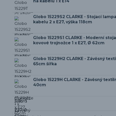
na kabelu 1 x E14
Globo 15229S2 CLARKE - Stojací lamp
kabelu 2 x E27, výška 118cm
Globo 15229S1 CLARKE - Moderní stoja
kovové trojnožce 1 x E27, Ø 62cm
Globo 15229H2 CLARKE - Závěsný textiln
65cm šířka
Globo 15229H CLARKE - Závěsný textilní
40cm