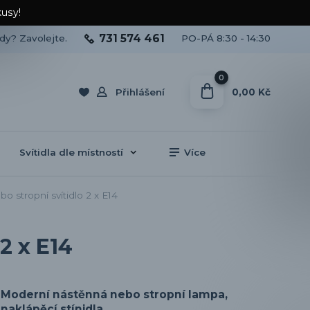
kusy!
731 574 461
ady? Zavolejte.
PO-PÁ 8:30 - 14:30
0
0,00 Kč
Přihlášení
Svítidla dle místností
Více
 stropní svítidlo 2 x E14
2 x E14
Moderní nástěnná nebo stropní lampa,
naklápěcí stínidla