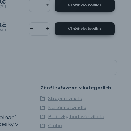
Kč
Vložit do košíku
DPH
Kč
Vložit do košíku
DPH
Zboží zařazeno v kategoriích
Stropní svítidla
Nástěnná svítidla
Bodovky, bodová svítidla
binací
desky v
Globo