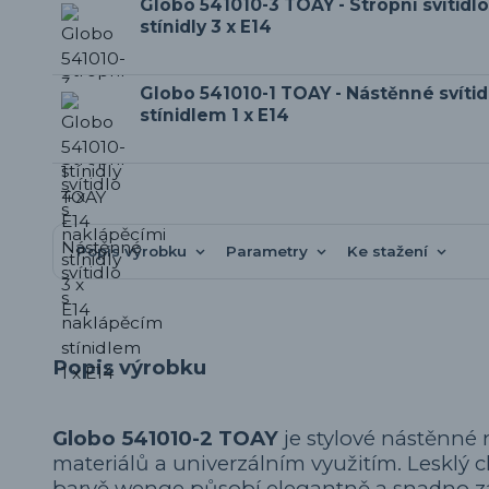
Globo 541010-3 TOAY - Stropní svítidl
stínidly 3 x E14
Globo 541010-1 TOAY - Nástěnné svíti
stínidlem 1 x E14
Popis výrobku
Parametry
Ke stažení
Popis výrobku
Globo 541010-2 TOAY
je stylové nástěnné 
materiálů a univerzálním využitím. Lesklý
barvě wenge působí elegantně a snadno za