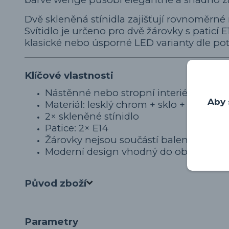
Dvě skleněná stínidla zajišťují rovnoměrné 
Svítidlo je určeno pro dvě žárovky s paticí E
klasické nebo úsporné LED varianty dle pot
Klíčové vlastnosti
Nástěnné nebo stropní interiérové svít
Aby 
Materiál: lesklý chrom + sklo + MDF (w
2× skleněné stínidlo
Patice: 2× E14
Žárovky nejsou součástí balení
Moderní design vhodný do obývacího p
Původ zboží
Parametry