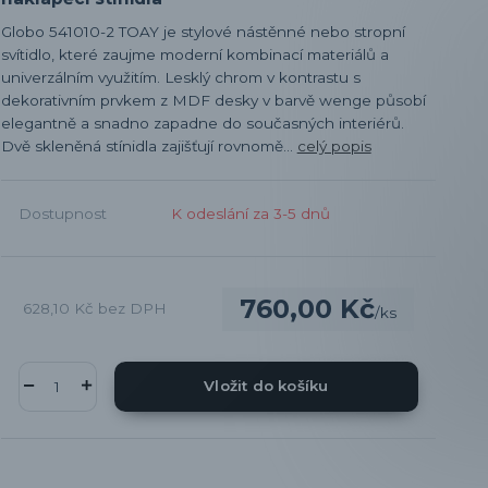
Globo 541010-2 TOAY je stylové nástěnné nebo stropní
svítidlo, které zaujme moderní kombinací materiálů a
univerzálním využitím. Lesklý chrom v kontrastu s
dekorativním prvkem z MDF desky v barvě wenge působí
elegantně a snadno zapadne do současných interiérů.
Dvě skleněná stínidla zajišťují rovnomě...
celý popis
Dostupnost
K odeslání za 3-5 dnů
760,00 Kč
628,10 Kč
bez DPH
/
ks
Vložit do košíku