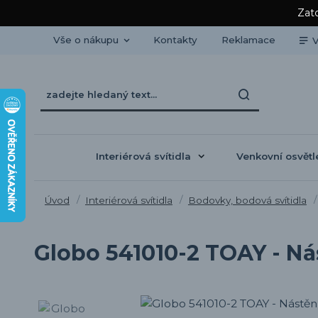
Zato
Vše o nákupu
Kontakty
Reklamace
V
Interiérová svítidla
Venkovní osvětl
Úvod
Interiérová svítidla
Bodovky, bodová svítidla
Globo 541010-2 TOAY - Nás