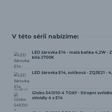
V této sérii nabízíme:
LED žárovka E14 - malá baňka 4,2W - Z
bílá 2700K
LED žárovka E14, svíčková - ZQ3E21 - 
Globo 541010-4 TOAY - Stropní svítidl
stínidly 4 x E14