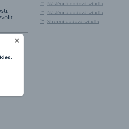
Nástěnná bodová svítidla
sti.
Nástěnná bodová svítidla
volit
Stropní bodová svítidla
kies.