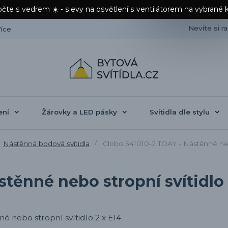
čte s vedrem ☀️ - slevy na osvětlení s ventilátorem na vybrané 
Nevíte si r
íce
ení
Žárovky a LED pásky
Svítidla dle stylu
Nástěnná bodová svítidla
Globo 541010-2 TOAY - Nástěnné nebo
těnné nebo stropní svítidlo 