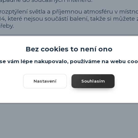
rozptýlení světla a příjemnou atmosféru v místno
14, které nejsou součástí balení, takže si můžete z
řeby.
Bez cookies to není ono
idlo
se vám lépe nakupovalo, používáme na webu coo
enge)
Nastavení
Souhlasím
okoje, ložnice i chodby