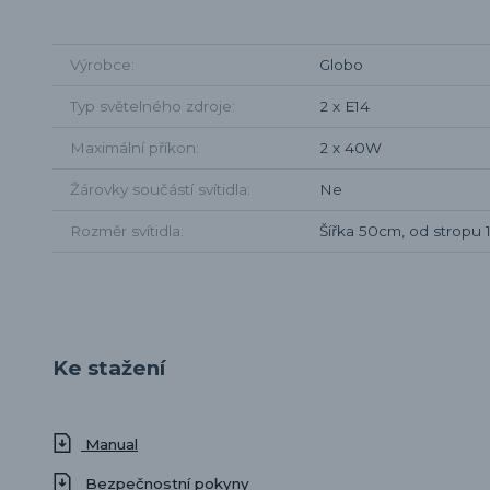
Výrobce
Globo
Typ světelného zdroje
2 x E14
Maximální příkon
2 x 40W
Žárovky součástí svítidla
Ne
Rozměr svítidla
Šířka 50cm, od stropu
Ke stažení
Manual
Bezpečnostní pokyny