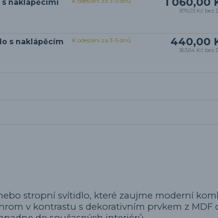
1 060,00 
K odeslání za 3-5 dnů
o s naklápěcími
876,03 Kč
bez 
440,00 
K odeslání za 3-5 dnů
dlo s naklápěcím
363,64 Kč
bez 
nebo stropní svítidlo, které zaujme moderní kom
 chrom v kontrastu s dekorativním prvkem z MDF 
padne do současných interiérů.