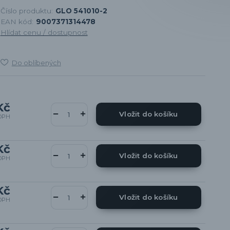
Číslo produktu:
GLO 541010-2
EAN kód:
9007371314478
Hlídat cenu / dostupnost
Do oblíbených
Kč
Vložit do košíku
DPH
Kč
Vložit do košíku
DPH
Kč
Vložit do košíku
DPH