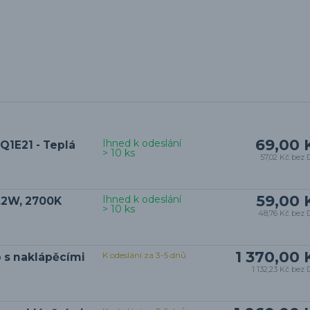
69,00 
Ihned k odeslání
Q1E21 - Teplá
> 10 ks
57,02 Kč
bez 
59,00 
Ihned k odeslání
4,2W, 2700K
> 10 ks
48,76 Kč
bez 
1 370,00 
K odeslání za 3-5 dnů
o s naklápěcími
1 132,23 Kč
bez 