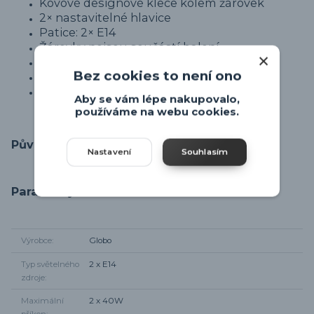
Kovové designové klece kolem žárovek
2× nastavitelné hlavice
Patice: 2× E14
Žárovky nejsou součástí balení
Rozměry: 22 × 8 cm
Bez cookies to není ono
Výška od stropu: 18 cm
Vhodné do moderních a industriálních
Aby se vám lépe nakupovalo,
interiérů
používáme na webu cookies.
Původ zboží
Nastavení
Souhlasím
Parametry
Výrobce
Globo
Typ světelného
2 x E14
zdroje
Maximální
2 x 40W