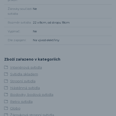
příkon
Žárovky součástí
Ne
svítidla
Rozměr svítidla
22 x 8cm, od stropu 18cm
Vypínač
Ne
Dle zapojení
Na vývod elektřiny
Zboží zařazeno v kategoriích
Interiérová svítidla
Svítidla skladem
Stropní svítidla
Nástěnná svítidla
Bodovky, bodová svítidla
Retro svítidla
Globo
Žárovková stropní svítidla