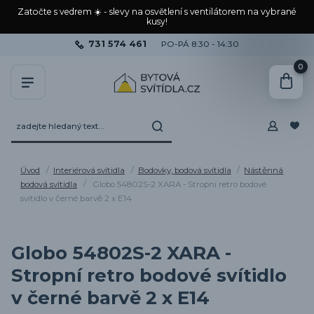
Zatočte s vedrem ☀️ - slevy na osvětlení s ventilátorem na vybrané
kusy!
731 574 461
PO-PÁ 8:30 - 14:30
0
Úvod
Interiérová svítidla
Bodovky, bodová svítidla
Nástěnná
bodová svítidla
Globo 54802S-2 XARA - Stropní retro bodové
svítidlo v černé barvě 2 x E14
Globo 54802S-2 XARA -
Stropní retro bodové svítidlo
v černé barvě 2 x E14