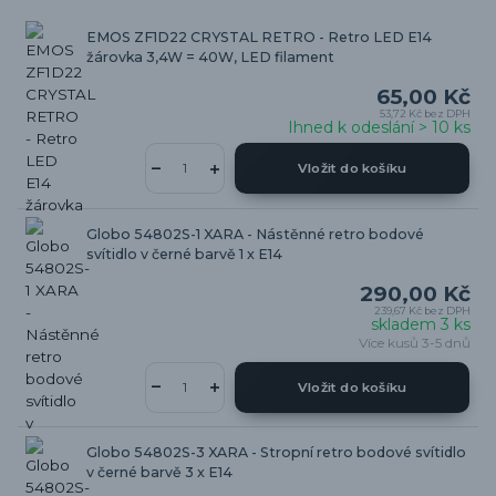
EMOS ZF1D22 CRYSTAL RETRO - Retro LED E14
žárovka 3,4W = 40W, LED filament
65,00 Kč
53,72 Kč
bez DPH
Ihned k odeslání > 10 ks
Vložit do košíku
Globo 54802S-1 XARA - Nástěnné retro bodové
svítidlo v černé barvě 1 x E14
290,00 Kč
239,67 Kč
bez DPH
skladem 3 ks
Více kusů 3-5 dnů
Vložit do košíku
Globo 54802S-3 XARA - Stropní retro bodové svítidlo
v černé barvě 3 x E14