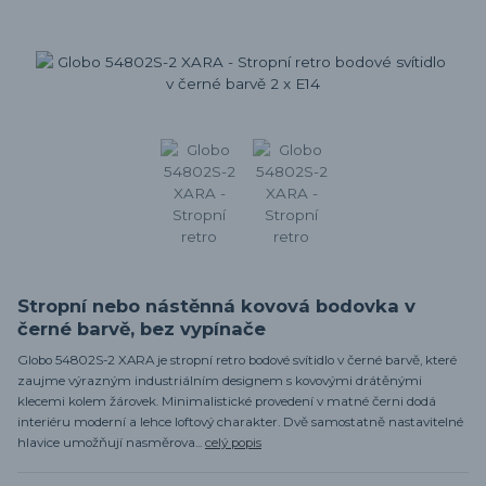
Stropní nebo nástěnná kovová bodovka v
černé barvě, bez vypínače
Globo 54802S-2 XARA je stropní retro bodové svítidlo v černé barvě, které
zaujme výrazným industriálním designem s kovovými drátěnými
klecemi kolem žárovek. Minimalistické provedení v matné černi dodá
interiéru moderní a lehce loftový charakter. Dvě samostatně nastavitelné
hlavice umožňují nasměrova...
celý popis