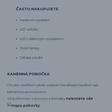
ČASTO NAKUPUJETE
Venkovní osvětlení
LED svítidla
LED s dálkovým ovladačem
Stolní lampy
Dětská svítidla
KAMENNÁ POBOČKA
Chcete osvětlení vybrat osobně? Neváhejte navšítvit naší
kamennou provozovnu!
naleznete zde
Více informací o provozu a kontakty