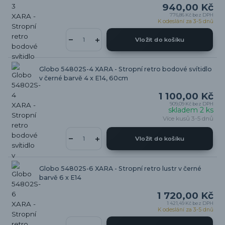
940,00 Kč
776,86 Kč
bez DPH
K odeslání za 3-5 dnů
Vložit do košíku
Globo 54802S-4 XARA - Stropní retro bodové svítidlo
v černé barvě 4 x E14, 60cm
1 100,00 Kč
909,09 Kč
bez DPH
skladem 2 ks
Více kusů 3-5 dnů
Vložit do košíku
Globo 54802S-6 XARA - Stropní retro lustr v černé
barvě 6 x E14
1 720,00 Kč
1 421,49 Kč
bez DPH
K odeslání za 3-5 dnů