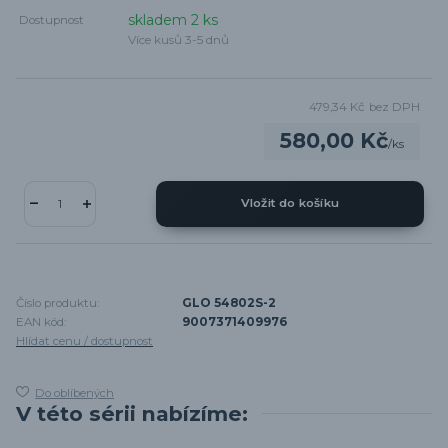
skladem 2 ks
Dostupnost
Více kusů 3-5 dnů
479,34 Kč
bez DPH
580,00 Kč
/
ks
Vložit do košíku
Číslo produktu:
GLO 54802S-2
EAN kód:
9007371409976
Hlídat cenu / dostupnost
Do oblíbených
V této sérii nabízíme: