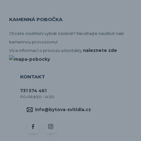
KAMENNÁ POBOČKA
Chcete osvětlení vybrat osobně? Neváhejte navšítvit naší
kamennou provozovnu!
naleznete zde
Více informací o provozu a kontakty
KONTAKT
731 574 461
PO-PÁ 8:30 - 14:30
info@bytova-svitidla.cz