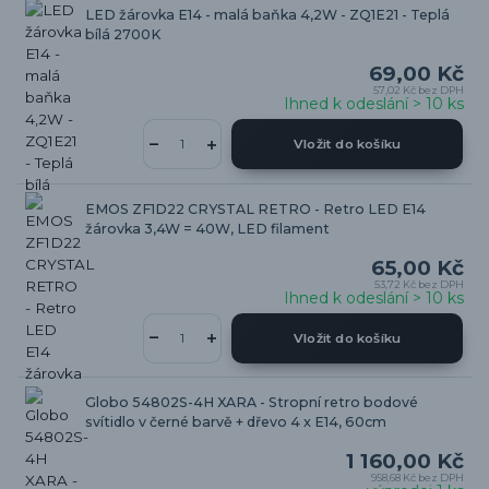
LED žárovka E14 - malá baňka 4,2W - ZQ1E21 - Teplá
bílá 2700K
69,00 Kč
57,02 Kč
bez DPH
Ihned k odeslání > 10 ks
Vložit do košíku
EMOS ZF1D22 CRYSTAL RETRO - Retro LED E14
žárovka 3,4W = 40W, LED filament
65,00 Kč
53,72 Kč
bez DPH
Ihned k odeslání > 10 ks
Vložit do košíku
Globo 54802S-4H XARA - Stropní retro bodové
svítidlo v černé barvě + dřevo 4 x E14, 60cm
1 160,00 Kč
958,68 Kč
bez DPH