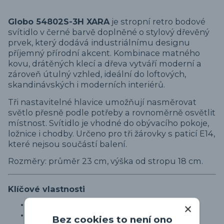
Globo 54802S-3H XARA
je stropní retro bodové
svítidlo v černé barvě doplněné o stylový dřevěný
prvek, který dodává industriálnímu designu
příjemný přírodní akcent. Kombinace matného
kovu, drátěných klecí a dřeva vytváří moderní a
zároveň útulný vzhled, ideální do loftových,
skandinávských i moderních interiérů.
Tři nastavitelné hlavice umožňují nasměrovat
světlo přesně podle potřeby a rovnoměrně osvětlit
místnost. Svítidlo je vhodné do obývacího pokoje,
ložnice i chodby. Určeno pro tři žárovky s paticí E14,
které nejsou součástí balení.
Rozměry: průměr 23 cm, výška od stropu 18 cm.
Klíčové vlastnosti
Stropní bodové svítidlo v retro stylu
Barva: černá + dřevěný prvek
Bez cookies to není ono