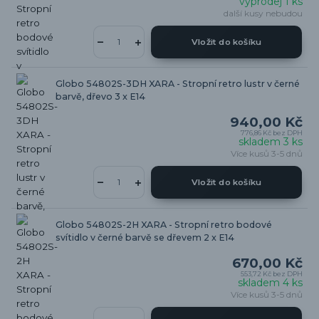
výprodej 1 ks
další kusy nebudou
Vložit do košíku
Globo 54802S-3DH XARA - Stropní retro lustr v černé
barvě, dřevo 3 x E14
940,00 Kč
776,86 Kč
bez DPH
skladem 3 ks
Více kusů 3-5 dnů
Vložit do košíku
Globo 54802S-2H XARA - Stropní retro bodové
svítidlo v černé barvě se dřevem 2 x E14
670,00 Kč
553,72 Kč
bez DPH
skladem 4 ks
Více kusů 3-5 dnů