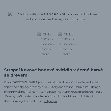
Stropní kovové bodové svítidlo v černé barvě
se dřevem
Globo 54802S-3H XARA je stropní retro bodové svítidlo v černé barvě
doplněné o stylový dřevěný prvek, který dodává industriálnímu designu
příjemný přírodní akcent. Kombinace matného kovu, drátěných klecí a
dřeva vytváří moderní a zároveň útulný vzhled, ideální do loftových,
skandinávských i moderníc...
celý popis