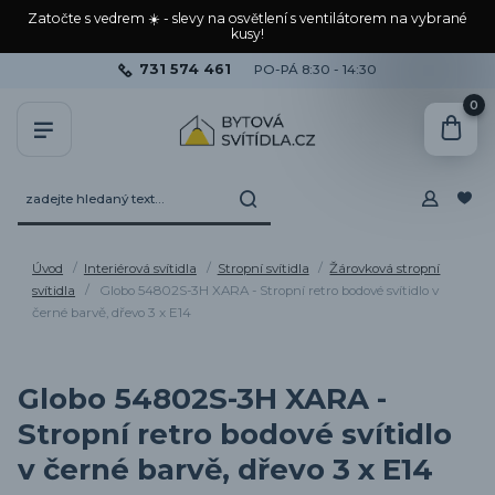
Zatočte s vedrem ☀️ - slevy na osvětlení s ventilátorem na vybrané
kusy!
731 574 461
PO-PÁ 8:30 - 14:30
0
Úvod
Interiérová svítidla
Stropní svítidla
Žárovková stropní
svítidla
Globo 54802S-3H XARA - Stropní retro bodové svítidlo v
černé barvě, dřevo 3 x E14
Globo 54802S-3H XARA -
Stropní retro bodové svítidlo
v černé barvě, dřevo 3 x E14