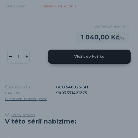
Dostupnost
K odeslání za 3-5 dnů
859,50 Kč
bez DPH
1 040,00 Kč
/
ks
Vložit do košíku
Číslo produktu:
GLO 54802S-3H
EAN kód:
9007371421275
Hlídat cenu / dostupnost
Do oblíbených
V této sérii nabízíme: