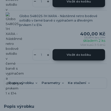
Vložit do košíku
Globo 54802S-1H XARA - Nástěnné retro bodové
svítidlo v černé barvě s vypínačem a dřevěným
prvkem 1 x E14
400,00 Kč
330,58 Kč
bez DPH
skladem 2 ks
Více kusů 3-5 dnů
Vložit do košíku
Popis výrobku
Parametry
Ke stažení
Popis výrobku