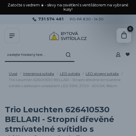
Zatočte s vedrem ☀️ - slevy na osvětlení s ventilátorem na vybrané
kusy!
731 574 461
PO-PÁ 8:30 - 14:30
0
Úvod
Interiérová svítidla
LED svítidla
LED stropní svítidla
Trio Leuchten 626410530 BELLARI - Stropní dřevěné stmívatelné
svítidlo s dálkovým ovladačem LED 36W, 2700 - 6000K, 186cm
Trio Leuchten 626410530
BELLARI - Stropní dřevěné
stmívatelné svítidlo s