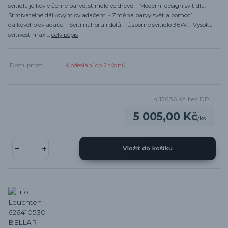
svítidla je kov v černé barvě, stínidlo ve dřevě. - Moderní design svítidla. -
Stmívatelné dálkovým ovladačem. - Změna barvy světla pomocí
dálkového ovladače. - Svítí nahoru i dolů. - Úsporné svítidlo 36W. - Vysoká
svítivost max ...
celý popis
Dostupnost
K odeslání do 2 týdnů
4 136,36 Kč
bez DPH
5 005,00 Kč
/
ks
Vložit do košíku