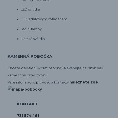
LED svítidla
LED s dálkovým ovladačem
Stolní lampy
Dětská svítidla
KAMENNÁ POBOČKA
Chcete osvětlení vybrat osobně? Neváhejte navšítvit naší
kamennou provozovnu!
naleznete zde
Více informací o provozu a kontakty
KONTAKT
731 574 461