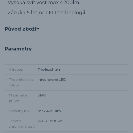
- Vysoká svítivost max 4200lm.
- Záruka 5 let na LED technologii.
Původ zboží
Parametry
Výrobce
Trio-leuchten
Typ světelného
integrované LED
zdroje
Maximální
36W
příkon
Světelný tok
max 4200lm
Teplota
2700 - 6000K
chromatičnosti