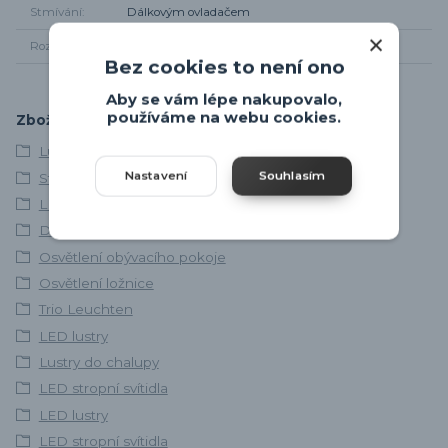
Stmívání
Dálkovým ovladačem
Rozměr svítidla
Šířka 186cm, od stropu 13,5cm
Bez cookies to není ono
Aby se vám lépe nakupovalo,
používáme na webu cookies.
Zboží zařazeno v kategoriích
Lustry a závěsná svítidla
Nastavení
Souhlasím
Stropní svítidla
LED svítidla
Dřevěná svítidla
Osvětlení obývacího pokoje
Osvětlení ložnice
Trio Leuchten
LED lustry
Lustry do chalupy
LED stropní svítidla
LED lustry
LED stropní svítidla