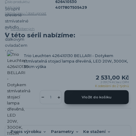
Číslo produktu:
626410530
EAN kód:
4017807505429
Hlídat cenu / dostupnost
Do oblíbených
V této sérii nabízíme:
Trio Leuchten 426410130 BELLARI - Dotykem
stmívatelná stojací lampa dřevěná, LED 20W, 3000K,
115cm výška
2 531,00 Kč
2 091,74 Kč
bez DPH
K odeslání do 2 týdnů
Vložit do košíku
Popis výrobku
Parametry
Ke stažení