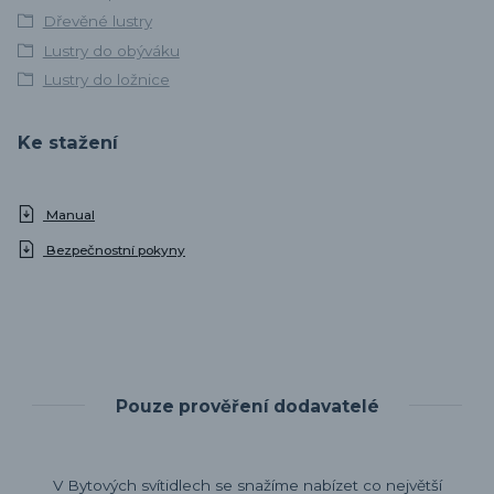
Dřevěné lustry
Lustry do obýváku
Lustry do ložnice
Ke stažení
Manual
Bezpečnostní pokyny
Pouze prověření dodavatelé
V Bytových svítidlech se snažíme nabízet co největší