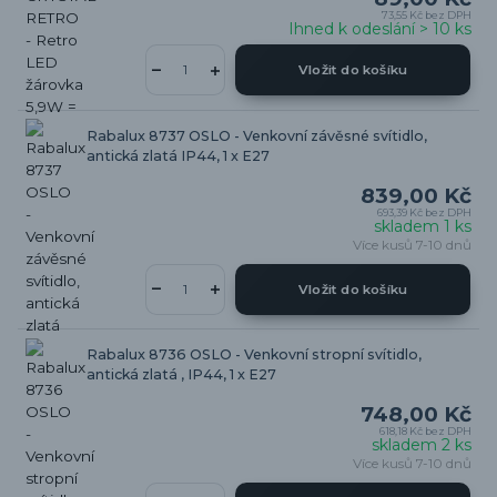
73,55 Kč
bez DPH
Ihned k odeslání > 10 ks
Vložit do košíku
Rabalux 8737 OSLO - Venkovní závěsné svítidlo,
antická zlatá IP44, 1 x E27
839,00 Kč
693,39 Kč
bez DPH
skladem 1 ks
Více kusů 7-10 dnů
Vložit do košíku
Rabalux 8736 OSLO - Venkovní stropní svítidlo,
antická zlatá , IP44, 1 x E27
748,00 Kč
618,18 Kč
bez DPH
skladem 2 ks
Více kusů 7-10 dnů