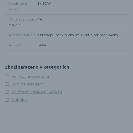
Maximální
1 x 60W
příkon
Žárovky součástí
Ne
svítidla
Rozměr svítidla
Od stropu max 76cm lze zkrátit, průměr 24cm
IP krytí
IP44
Zboží zařazeno v kategoriích
Venkovní osvětlení
Svítidla skladem
Závěsná venkovní svítidla
Rabalux