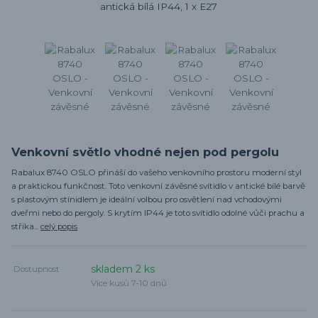
Venkovní světlo vhodné nejen pod pergolu
Rabalux 8740 OSLO přináší do vašeho venkovního prostoru moderní styl
a praktickou funkčnost. Toto venkovní závěsné svítidlo v antické bílé barvě
s plastovým stínidlem je ideální volbou pro osvětlení nad vchodovými
dveřmi nebo do pergoly. S krytím IP44 je toto svítidlo odolné vůči prachu a
stříka...
celý popis
skladem 2 ks
Dostupnost
Více kusů 7-10 dnů