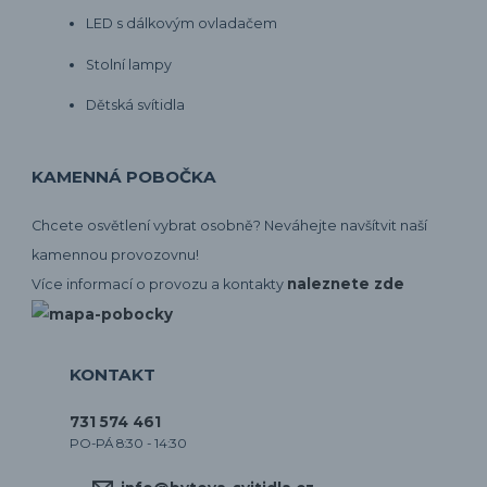
LED s dálkovým ovladačem
Stolní lampy
Dětská svítidla
KAMENNÁ POBOČKA
Chcete osvětlení vybrat osobně? Neváhejte navšítvit naší
kamennou provozovnu!
naleznete zde
Více informací o provozu a kontakty
KONTAKT
731 574 461
PO-PÁ 8:30 - 14:30