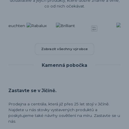
dodavatele a jejich produkty, které dobře známe a víme,
co od nich očekávat.
Zobrazit všechny výrobce
Kamenná pobočka
Zastavte se v Jičíně.
Prodejna a centrála, která již přes 25 let stojí v Jičíně.
Najdete u nás stovky vystavených produktů a
poskytujeme také návrhy osvětlení na míru. Zastavte se u
nás.