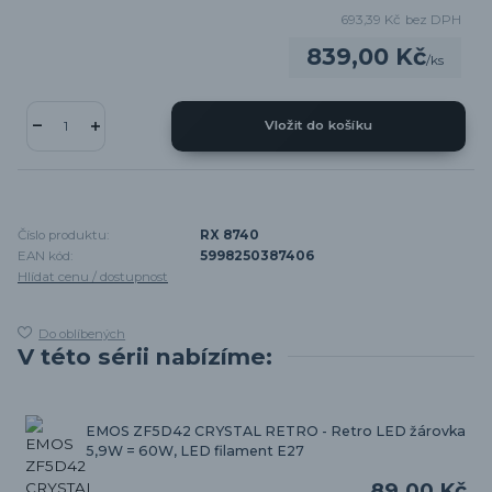
693,39 Kč
bez DPH
839,00 Kč
/
ks
Vložit do košíku
Číslo produktu:
RX 8740
EAN kód:
5998250387406
Hlídat cenu / dostupnost
Do oblíbených
V této sérii nabízíme:
EMOS ZF5D42 CRYSTAL RETRO - Retro LED žárovka
5,9W = 60W, LED filament E27
89,00 Kč