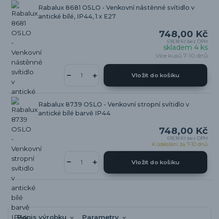
Rabalux 8681 OSLO - Venkovní nástěnné svítidlo v
antické bílé, IP44, 1 x E27
748,00 Kč
618,18 Kč
bez DPH
skladem 4 ks
Více kusů 7-10 dnů
Vložit do košíku
Rabalux 8739 OSLO - Venkovní stropní svítidlo v
antické bílé barvě IP44
748,00 Kč
618,18 Kč
bez DPH
K odeslání za 7-10 dnů
Vložit do košíku
Popis výrobku
Parametry