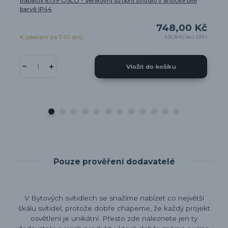
Rabalux 8739 OSLO - Venkovní stropní svítidlo v antické bílé
barvě IP44
748,00 Kč
K odeslání za 7-10 dnů
618,18 Kč
bez DPH
Vložit do košíku
Pouze prověření dodavatelé
V Bytových svítidlech se snažíme nabízet co největší
škálu svítidel, protože dobře chápeme, že každý projekt
osvětlení je unikátní. Přesto zde naleznete jen ty