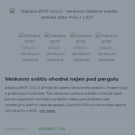
Venkovní světlo vhodné nejen pod pergolu
Rabalux 8737 OSLO přináší do vašeho venkovního prostoru moderní styl
a praktickou funkčnost. Toto venkovní závěsné svítidlo v antické zlaté
barvě s plastovým stínidlem je ideální volbou pro osvětlení nad
vchodovými dveřmi nebo do pergoly. S krytím IP44 je toto svítidlo odolné
vůči prachu a střík...
celý popis
skladem 1 ks
Dostupnost
Více kusů 7-10 dnů