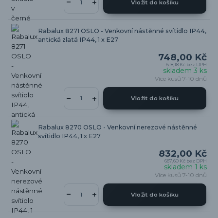
Vložit do košíku
Rabalux 8271 OSLO - Venkovní nástěnné svítidlo IP44,
antická zlatá IP44, 1 x E27
748,00 Kč
618,18 Kč
bez DPH
skladem 3 ks
Více kusů 7-10 dnů
Vložit do košíku
Rabalux 8270 OSLO - Venkovní nerezové nástěnné
svítidlo IP44, 1 x E27
832,00 Kč
687,60 Kč
bez DPH
skladem 1 ks
Více kusů 7-10 dnů
Vložit do košíku