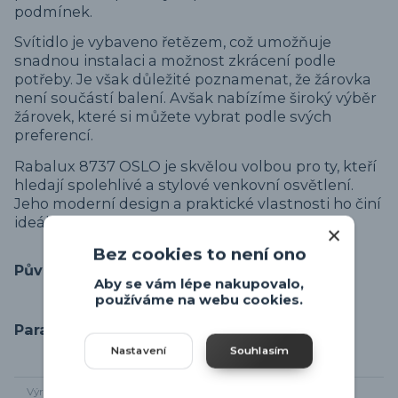
podmínek.
Svítidlo je vybaveno řetězem, což umožňuje
snadnou instalaci a možnost zkrácení podle
potřeby. Je však důležité poznamenat, že žárovka
není součástí balení. Avšak nabízíme široký výběr
žárovek, které si můžete vybrat podle svých
preferencí.
Rabalux 8737 OSLO je skvělou volbou pro ty, kteří
hledají spolehlivé a stylové venkovní osvětlení.
Jeho moderní design a praktické vlastnosti ho činí
ideálním doplňkem pro váš venkovní prostor.
Bez cookies to není ono
Původ zboží
Aby se vám lépe nakupovalo,
používáme na webu cookies.
Parametry
Nastavení
Souhlasím
Výrobce
Rabalux