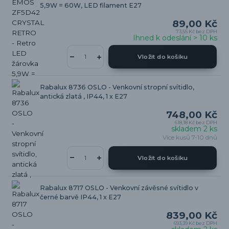
5,9W = 60W, LED filament E27
89,00 Kč
73,55 Kč
bez DPH
Ihned k odeslání > 10 ks
Vložit do košíku
Rabalux 8736 OSLO - Venkovní stropní svítidlo,
antická zlatá , IP44, 1 x E27
748,00 Kč
618,18 Kč
bez DPH
skladem 2 ks
Více kusů 7-10 dnů
Vložit do košíku
Rabalux 8717 OSLO - Venkovní závěsné svítidlo v
černé barvě IP44, 1 x E27
839,00 Kč
693,39 Kč
bez DPH