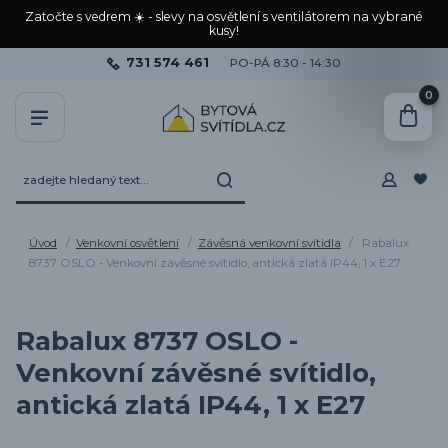
Zatočte s vedrem ☀️ - slevy na osvětlení s ventilátorem na vybrané
kusy!
731 574 461
PO-PÁ 8:30 - 14:30
0
Úvod
Venkovní osvětlení
Závěsná venkovní svítidla
Rabalux
8737 OSLO - Venkovní závěsné svítidlo, antická zlatá IP44, 1 x E27
Rabalux 8737 OSLO -
Venkovní závěsné svítidlo,
antická zlatá IP44, 1 x E27