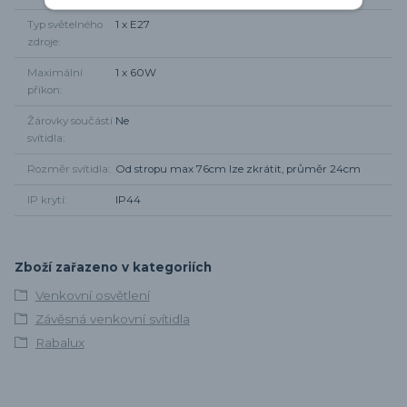
Typ světelného
1 x E27
zdroje
Maximální
1 x 60W
příkon
Žárovky součástí
Ne
svítidla
Rozměr svítidla
Od stropu max 76cm lze zkrátit, průměr 24cm
IP krytí
IP44
Zboží zařazeno v kategoriích
Venkovní osvětlení
Závěsná venkovní svítidla
Rabalux