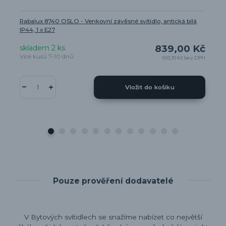
Rabalux 8740 OSLO - Venkovní závěsné svítidlo, antická bílá
IP44, 1 x E27
839,00 Kč
skladem 2 ks
Více kusů 7-10 dnů
693,39 Kč
bez DPH
Vložit do košíku
Pouze prověření dodavatelé
V Bytových svítidlech se snažíme nabízet co největší