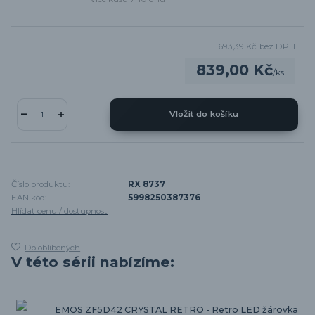
693,39 Kč
bez DPH
839,00 Kč
/
ks
Vložit do košíku
Číslo produktu:
RX 8737
EAN kód:
5998250387376
Hlídat cenu / dostupnost
Do oblíbených
V této sérii nabízíme:
EMOS ZF5D42 CRYSTAL RETRO - Retro LED žárovka