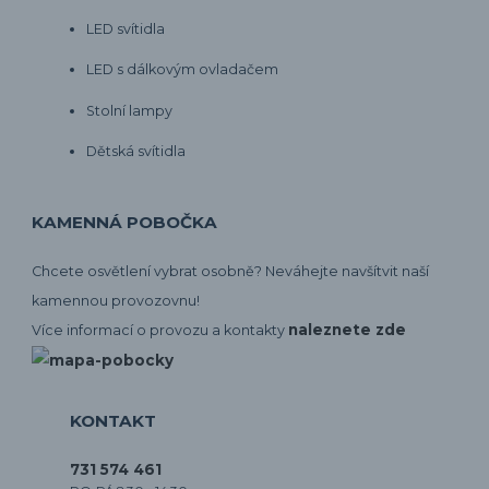
LED svítidla
LED s dálkovým ovladačem
Stolní lampy
Dětská svítidla
KAMENNÁ POBOČKA
Chcete osvětlení vybrat osobně? Neváhejte navšítvit naší
kamennou provozovnu!
naleznete zde
Více informací o provozu a kontakty
KONTAKT
731 574 461