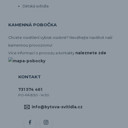
Dětská svítidla
KAMENNÁ POBOČKA
Chcete osvětlení vybrat osobně? Neváhejte navšítvit naší
kamennou provozovnu!
naleznete zde
Více informací o provozu a kontakty
KONTAKT
731 574 461
PO-PÁ 8:30 - 14:30
info@bytova-svitidla.cz