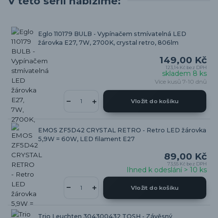
V této sérii nabízíme:
Eglo 110179 BULB - Vypínačem stmívatelná LED
žárovka E27, 7W, 2700K, crystal retro, 806lm
149,00 Kč
123,14 Kč
bez DPH
skladem 8 ks
Více kusů 7-10 dnů
Vložit do košíku
EMOS ZF5D42 CRYSTAL RETRO - Retro LED žárovka
5,9W = 60W, LED filament E27
89,00 Kč
73,55 Kč
bez DPH
Ihned k odeslání > 10 ks
Vložit do košíku
Trio Leuchten 304300432 TOSH - Závěsný