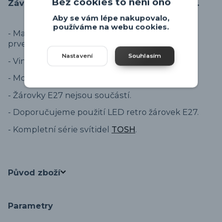
Bez cookies to není ono
Závěsné svítidlo ve dřevě a kovu Trio TOSH.
Aby se vám lépe nakupovalo,
používáme na webu cookies.
- Materiál svítidla je kov v černé barvě, dřevěný
prvek nad stínidlem.
Nastavení
Souhlasím
- Vintage design svítidla.
- Možnost zkrácení na výšku.
- Žárovky E27 nejsou součástí.
- Doporučujeme použití LED retro žárovek E27.
- Kompletní série svítidel
TOSH
.
Původ zboží
Parametry