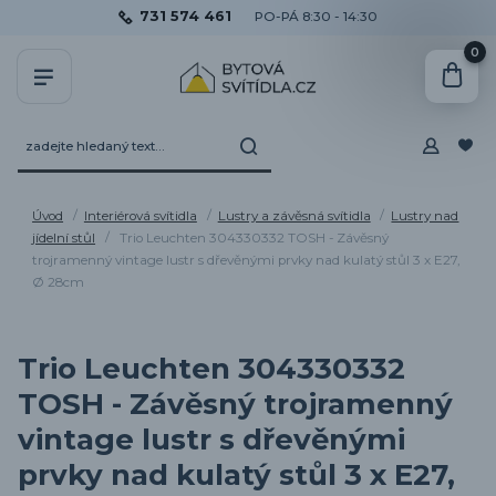
731 574 461
PO-PÁ 8:30 - 14:30
0
Úvod
Interiérová svítidla
Lustry a závěsná svítidla
Lustry nad
jídelní stůl
Trio Leuchten 304330332 TOSH - Závěsný
trojramenný vintage lustr s dřevěnými prvky nad kulatý stůl 3 x E27,
Ø 28cm
Trio Leuchten 304330332
TOSH - Závěsný trojramenný
vintage lustr s dřevěnými
prvky nad kulatý stůl 3 x E27,