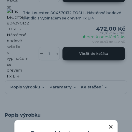
Trio Leuchten 804370132 TOSH - Nástěnné bodové
svítidlo s vypínačem se dřevem 1 x E14
472,00 Kč
390,08 Kč
bez DPH
ihned k odeslání 2 ks
Více kusů do 14 dnů
Vložit do košíku
Popis výrobku
Parametry
Ke stažení
Popis výrobku