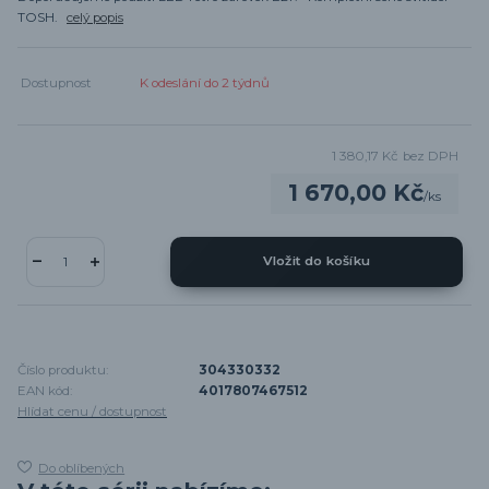
TOSH.
celý popis
Dostupnost
K odeslání do 2 týdnů
1 380,17 Kč
bez DPH
1 670,00 Kč
/
ks
Vložit do košíku
Číslo produktu:
304330332
EAN kód:
4017807467512
Hlídat cenu / dostupnost
Do oblíbených