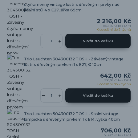
čtyřramenný vintage lustr s dřevěnými prvky nad
jídelní stůl 4 x E27, šířka 65cm
2 216,00 Kč
1 831,40 Kč
bez DPH
K odeslání do 2 týdnů
Vložit do košíku
Trio Leuchten 304300132 TOSH - Závěsný vintage
lustr s dřevěným prvkem 1 x E27, Ø 10cm
642,00 Kč
530,58 Kč
bez DPH
K odeslání do 2 týdnů
Vložit do košíku
Trio Leuchten 504300132 TOSH - Stolní vintage
lampička s dřevěným prvkem 1 x E14, výška 40cm
706,00 Kč
583,47 Kč
bez DPH