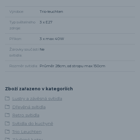
Výrobce
Trio-leuchten
Typ světelného
3 x E27
zdroje
Příkon
3 x max 40W
Žárovky součástí
Ne
svítidla
Rozměr svítidla
Průměr 28cm, od stropu max 150cm
Zboží zařazeno v kategoriích
Lustry a závěsná svítidla
Dřevěná svítidla
Retro svítidla
Svítidla do kuchyně
Trio Leuchten
Závěsné lustry