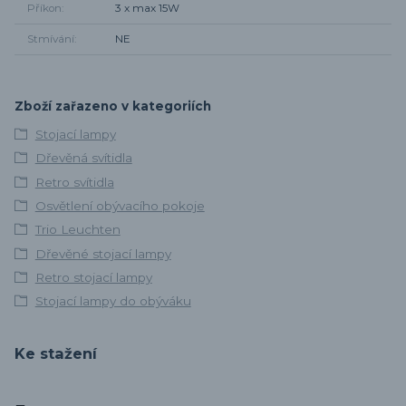
Příkon
3 x max 15W
Stmívání
NE
Zboží zařazeno v kategoriích
Stojací lampy
Dřevěná svítidla
Retro svítidla
Osvětlení obývacího pokoje
Trio Leuchten
Dřevěné stojací lampy
Retro stojací lampy
Stojací lampy do obýváku
Ke stažení