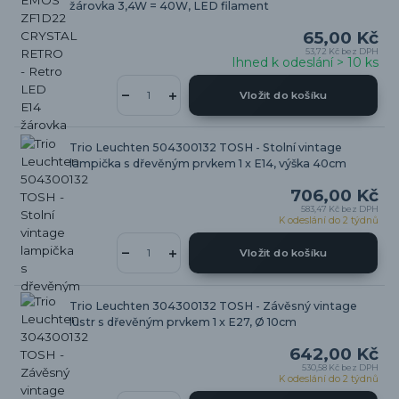
žárovka 3,4W = 40W, LED filament
65,00 Kč
53,72 Kč
bez DPH
Ihned k odeslání > 10 ks
Vložit do košíku
Trio Leuchten 504300132 TOSH - Stolní vintage
lampička s dřevěným prvkem 1 x E14, výška 40cm
706,00 Kč
583,47 Kč
bez DPH
K odeslání do 2 týdnů
Vložit do košíku
Trio Leuchten 304300132 TOSH - Závěsný vintage
lustr s dřevěným prvkem 1 x E27, Ø 10cm
642,00 Kč
530,58 Kč
bez DPH
K odeslání do 2 týdnů