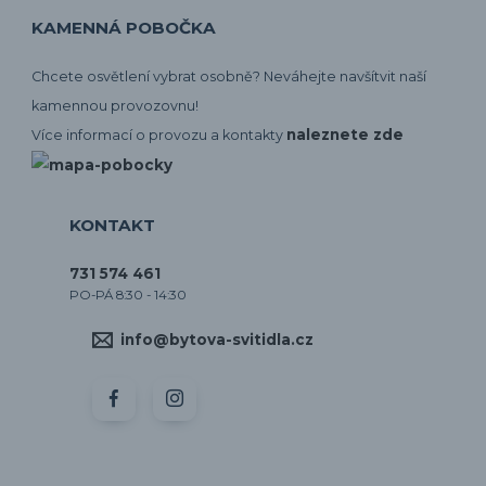
KAMENNÁ POBOČKA
Chcete osvětlení vybrat osobně? Neváhejte navšítvit naší
kamennou provozovnu!
naleznete zde
Více informací o provozu a kontakty
KONTAKT
731 574 461
PO-PÁ 8:30 - 14:30
info@bytova-svitidla.cz