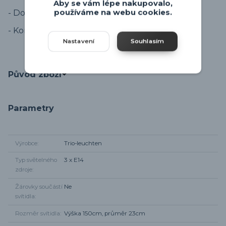
Aby se vám lépe nakupovalo,
- Doporučujeme použití LED retro žárovek E14.
používáme na webu cookies.
- Kompletní série svítidel
TOSH
.
Nastavení
Souhlasím
Původ zboží
Parametry
Výrobce
Trio-leuchten
Typ světelného
3 x E14
zdroje
Žárovky součástí
Ne
svítidla
Rozměr svítidla
Výška 150cm, průměr 23cm