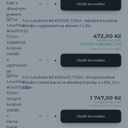
Vložit do košíku
Trio Leuchten 804370132 TOSH - Nástěnné bodové
svítidlo s vypínačem se dřevem 1 x E14
472,00 Kč
390,08 Kč
bez DPH
ihned k odeslání 2 ks
Více kusů do 14 dnů
Vložit do košíku
Trio Leuchten 804300432 TOSH - Stropní bodové
svítidlo v černé barvě se dřevěnými prvky 4 x E14, 22 x
22cm
1 747,00 Kč
1 443,80 Kč
bez DPH
K odeslání do 2 týdnů
Vložit do košíku