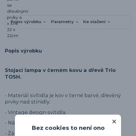
Popis výrobku
Parametry
Ke stažení
Popis výrobku
Stojací lampa v černém kovu a dřevě Trio
TOSH.
- Materiál svítidla je kov v černé barvě, dřevěný
prvky nad stínidly.
- Vintage design svítidla.
- Nášlapný vypínač na kabelu.
Bez cookies to není ono
- Žárovky E14 nejsou součástí.