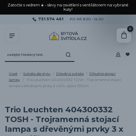
Zatočte s vedrem ☀️ - slevy na osvětlení s ventilátorem na vybrané
kusy!
731 574 461
PO-PÁ 8:30 - 14:30
0
Úvod
Svítidla dle stylu
Dřevěná svítidla
Dřevěné stojací
lampy
Trio Leuchten 404300332 TOSH - Trojramenná stojací
lampa s dřevěnými prvky 3 x E14, výška 150cm
Trio Leuchten 404300332
TOSH - Trojramenná stojací
lampa s dřevěnými prvky 3 x