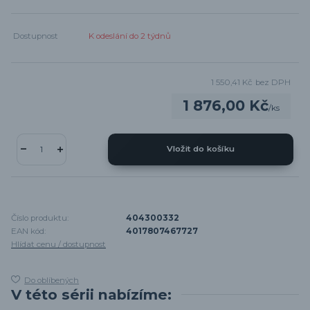
Dostupnost
K odeslání do 2 týdnů
1 550,41 Kč
bez DPH
1 876,00 Kč
/
ks
Vložit do košíku
Číslo produktu:
404300332
EAN kód:
4017807467727
Hlídat cenu / dostupnost
Do oblíbených
V této sérii nabízíme: