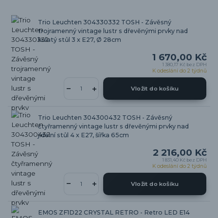
Trio Leuchten 304330332 TOSH - Závěsný
trojramenný vintage lustr s dřevěnými prvky nad
kulatý stůl 3 x E27, Ø 28cm
1 670,00 Kč
1 380,17 Kč
bez DPH
K odeslání do 2 týdnů
Vložit do košíku
Trio Leuchten 304300432 TOSH - Závěsný
čtyřramenný vintage lustr s dřevěnými prvky nad
jídelní stůl 4 x E27, šířka 65cm
2 216,00 Kč
1 831,40 Kč
bez DPH
K odeslání do 2 týdnů
Vložit do košíku
EMOS ZF1D22 CRYSTAL RETRO - Retro LED E14