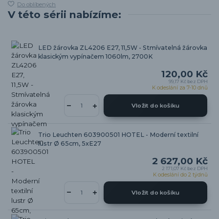
Do oblíbených
V této sérii nabízíme:
LED žárovka ZL4206 E27, 11,5W - Stmívatelná žárovka
klasickým vypínačem 1060lm, 2700K
120,00 Kč
99,17 Kč
bez DPH
K odeslání za 7-10 dnů
Vložit do košíku
Trio Leuchten 603900501 HOTEL - Moderní textilní
lustr Ø 65cm, 5xE27
2 627,00 Kč
2 171,07 Kč
bez DPH
K odeslání do 2 týdnů
Vložit do košíku