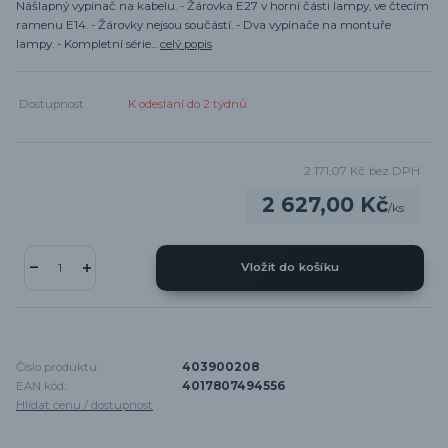
Nášlapný vypínač na kabelu. - Žárovka E27 v horní části lampy, ve čtecím
ramenu E14. - Žárovky nejsou součástí. - Dva vypínače na montuře
lampy. - Kompletní série...
celý popis
Dostupnost
K odeslání do 2 týdnů
2 171,07 Kč
bez DPH
2 627,00 Kč
/
ks
Vložit do košíku
Číslo produktu:
403900208
EAN kód:
4017807494556
Hlídat cenu / dostupnost