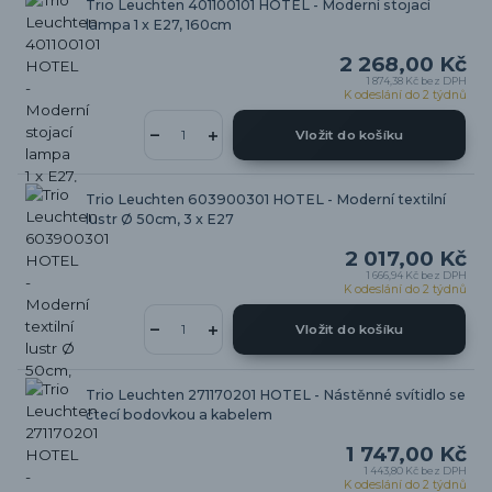
Trio Leuchten 401100101 HOTEL - Moderní stojací
lampa 1 x E27, 160cm
2 268,00 Kč
1 874,38 Kč
bez DPH
K odeslání do 2 týdnů
Vložit do košíku
Trio Leuchten 603900301 HOTEL - Moderní textilní
lustr Ø 50cm, 3 x E27
2 017,00 Kč
1 666,94 Kč
bez DPH
K odeslání do 2 týdnů
Vložit do košíku
Trio Leuchten 271170201 HOTEL - Nástěnné svítidlo se
čtecí bodovkou a kabelem
1 747,00 Kč
1 443,80 Kč
bez DPH
K odeslání do 2 týdnů