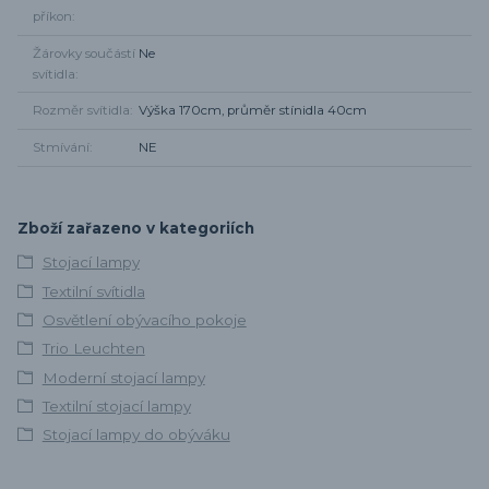
příkon
Žárovky součástí
Ne
svítidla
Rozměr svítidla
Výška 170cm, průměr stínidla 40cm
Stmívání
NE
Zboží zařazeno v kategoriích
Stojací lampy
Textilní svítidla
Osvětlení obývacího pokoje
Trio Leuchten
Moderní stojací lampy
Textilní stojací lampy
Stojací lampy do obýváku