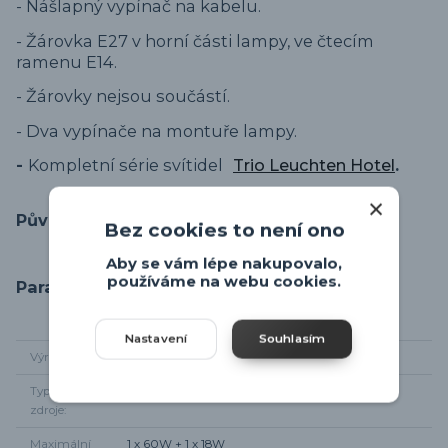
- Nášlapný vypínač na kabelu.
- Žárovka E27 v horní části lampy, ve čtecím
ramenu E14.
- Žárovky nejsou součástí.
- Dva vypínače na montuře lampy.
-
Kompletní série svítidel
Trio Leuchten Hotel
.
Původ zboží
Bez cookies to není ono
Aby se vám lépe nakupovalo,
používáme na webu cookies.
Parametry
Nastavení
Souhlasím
Výrobce
Trio-leuchten
Typ světelného
1 x E27 + 1 x E14
zdroje
Maximální
1 x 60W + 1 x 18W