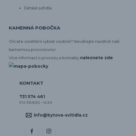
Dětská svítidla
KAMENNÁ POBOČKA
Chcete osvětlení vybrat osobně? Neváhejte navšítvit naší
kamennou provozovnu!
naleznete zde
Více informací o provozu a kontakty
KONTAKT
731 574 461
PO-PÁ 8:30 - 14:30
info@bytova-svitidla.cz