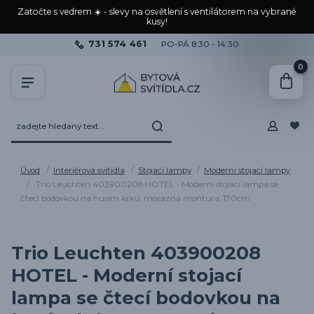
Zatočte s vedrem ☀️ - slevy na osvětlení s ventilátorem na vybrané
kusy!
731 574 461
PO-PÁ 8:30 - 14:30
0
Úvod
Interiérová svítidla
Stojací lampy
Moderní stojací lampy
Trio Leuchten 403900208 HOTEL - Moderní stojací lampa se
čtecí bodovkou na husím krku, mosazná montura, 170cm
Trio Leuchten 403900208
HOTEL - Moderní stojací
lampa se čtecí bodovkou na