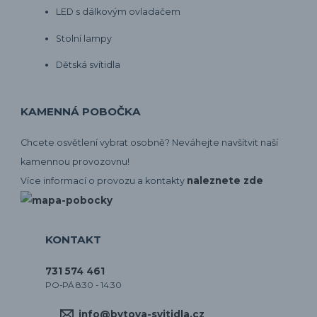
LED s dálkovým ovladačem
Stolní lampy
Dětská svítidla
KAMENNÁ POBOČKA
Chcete osvětlení vybrat osobně? Neváhejte navšítvit naší
kamennou provozovnu!
naleznete zde
Více informací o provozu a kontakty
KONTAKT
731 574 461
PO-PÁ 8:30 - 14:30
info@bytova-svitidla.cz