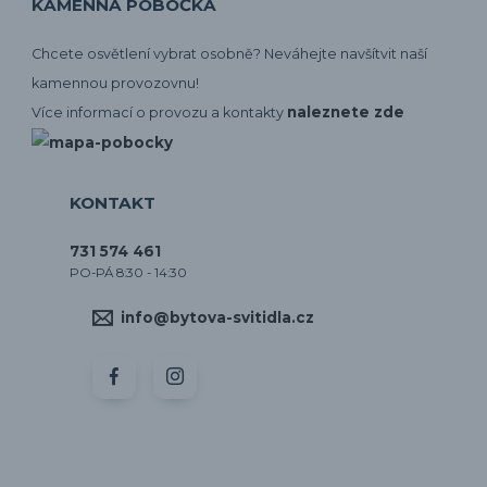
KAMENNÁ POBOČKA
Chcete osvětlení vybrat osobně? Neváhejte navšítvit naší
kamennou provozovnu!
naleznete zde
Více informací o provozu a kontakty
KONTAKT
731 574 461
PO-PÁ 8:30 - 14:30
info@bytova-svitidla.cz
by CORA osvětlení