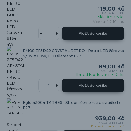
119,00 Kč
98,35 Kč
bez DPH
skladem 6 ks
Více kusů 7-10 dnů
Vložit do košíku
EMOS ZF5D42 CRYSTAL RETRO - Retro LED žárovka
5,9W = 60W, LED filament E27
89,00 Kč
73,55 Kč
bez DPH
Ihned k odeslání > 10 ks
Vložit do košíku
Eglo 43004 TARBES - Stropní černé retro svítidlo 1 x
E27
939,00 Kč
776,03 Kč
bez DPH
K odeslání za 7-10 dnů