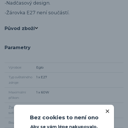
-Nadčasový design.
-Žárovka E27 není součástí.
Původ zboží
Parametry
Výrobce
Eglo
Typ světelného
1 x E27
zdroje
Maximální
1 x 60W
příkon
Žárovky součástí
Ne
svítidla
Bez cookies to není ono
Rozměr svítidla
Výška 37,5cm, šířka 15,5cm, od zdi
Aby se vám lépe nakupovalo,