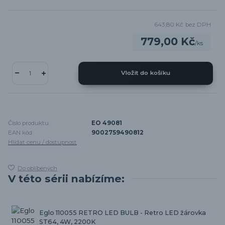
643,80 Kč
bez DPH
779,00 Kč
/
ks
Vložit do košíku
Číslo produktu:
EO 49081
EAN kód:
9002759490812
Hlídat cenu / dostupnost
Do oblíbených
V této sérii nabízíme:
Eglo 110055 RETRO LED BULB - Retro LED žárovka
ST64, 4W, 2200K