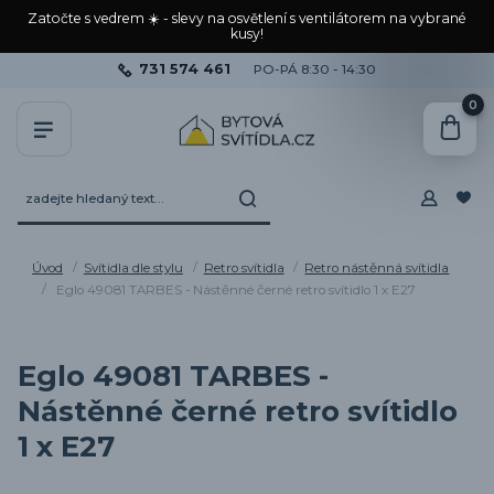
Zatočte s vedrem ☀️ - slevy na osvětlení s ventilátorem na vybrané
kusy!
731 574 461
PO-PÁ 8:30 - 14:30
0
Úvod
Svítidla dle stylu
Retro svítidla
Retro nástěnná svítidla
Eglo 49081 TARBES - Nástěnné černé retro svítidlo 1 x E27
Eglo 49081 TARBES -
Nástěnné černé retro svítidlo
1 x E27