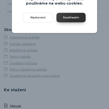
používáme na webu cookies.
Vypínač
Ne
Dle zapojení
Na vývod elektřiny
Nastavení
Souhlasím
Zboží zařazeno v kategoriích
Interiérová svítidla
Svítidla skladem
Nástěnná svítidla
Retro svítidla
Osvětlení ložnice
Retro nástěnná svítidla
Nástěnné lampičky nad postel
Ke stažení
Manual