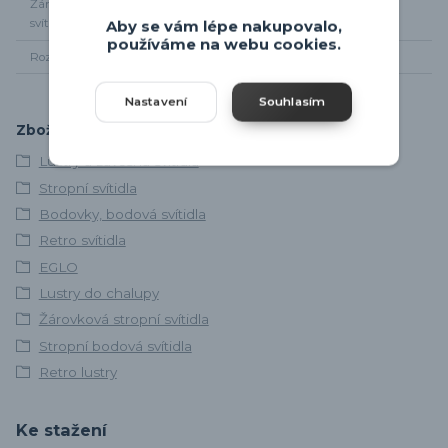
Žárovky součástí
Ne
svítidla
Aby se vám lépe nakupovalo,
používáme na webu cookies.
Rozměr svítidla
Šířka 44cm
Nastavení
Souhlasím
Zboží zařazeno v kategoriích
Lustry a závěsná svítidla
Stropní svítidla
Bodovky, bodová svítidla
Retro svítidla
EGLO
Lustry do chalupy
Žárovková stropní svítidla
Stropní bodová svítidla
Retro lustry
Ke stažení