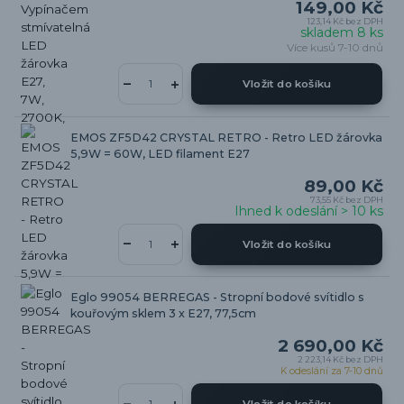
149,00 Kč
123,14 Kč
bez DPH
skladem 8 ks
Více kusů 7-10 dnů
Vložit do košíku
EMOS ZF5D42 CRYSTAL RETRO - Retro LED žárovka
5,9W = 60W, LED filament E27
89,00 Kč
73,55 Kč
bez DPH
Ihned k odeslání > 10 ks
Vložit do košíku
Eglo 99054 BERREGAS - Stropní bodové svítidlo s
kouřovým sklem 3 x E27, 77,5cm
2 690,00 Kč
2 223,14 Kč
bez DPH
K odeslání za 7-10 dnů