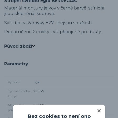
Stropní svítidlo Eglo BERREGAS.
Materiál montury je kov v černé barvě, stínidla
jsou skleněná, kouřová.
Svítidlo na žárovky E27 - nejsou součástí.
Doporučené žárovky - viz připojené produkty.
Původ zboží
Parametry
Výrobce
Eglo
Typ světelného
2 x E27
zdroje
Maximální
2 x 28W
příkon
Bez cookies to není ono