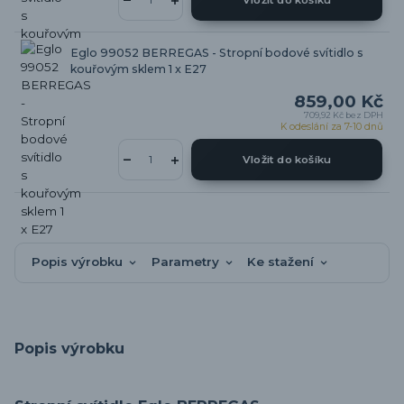
Vložit do košíku
Eglo 99052 BERREGAS - Stropní bodové svítidlo s
kouřovým sklem 1 x E27
859,00 Kč
709,92 Kč
bez DPH
K odeslání za 7-10 dnů
Vložit do košíku
Popis výrobku
Parametry
Ke stažení
Popis výrobku