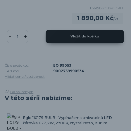
1 561,98 Kč
bez DPH
1 890,00 Kč
/
ks
Vložit do košíku
Číslo produktu:
EO 99053
EAN kód:
9002759990534
Hlídat cenu / dostupnost
Do oblíbených
V této sérii nabízíme:
Eglo 110179 BULB - Vypínačem stmívatelná LED
žárovka E27, 7W, 2700K, crystal retro, 806lm