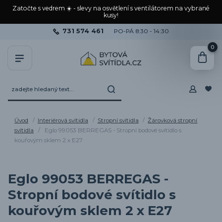
Zatočte s vedrem ☀️ - slevy na osvětlení s ventilátorem na vybrané
kusy!
731 574 461
PO-PÁ 8:30 - 14:30
0
Úvod
Interiérová svítidla
Stropní svítidla
Žárovková stropní
svítidla
Eglo 99053 BERREGAS - Stropní bodové svítidlo s
kouřovým sklem 2 x E27
Eglo 99053 BERREGAS -
Stropní bodové svítidlo s
kouřovým sklem 2 x E27