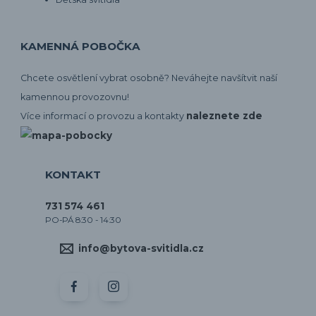
KAMENNÁ POBOČKA
Chcete osvětlení vybrat osobně? Neváhejte navšítvit naší
kamennou provozovnu!
naleznete zde
Více informací o provozu a kontakty
KONTAKT
731 574 461
PO-PÁ 8:30 - 14:30
info@bytova-svitidla.cz