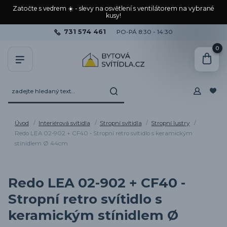
Zatočte s vedrem ☀️ - slevy na osvětlení s ventilátorem na vybrané
kusy!
731 574 461
PO-PÁ 8:30 - 14:30
0
Úvod
Interiérová svítidla
Stropní svítidla
Stropní lustry
Redo LEA 02-902 + CF40 - Stropní retro svítidlo s keramickým
stínidlem Ø 44cm
Redo LEA 02-902 + CF40 -
Stropní retro svítidlo s
keramickým stínidlem Ø