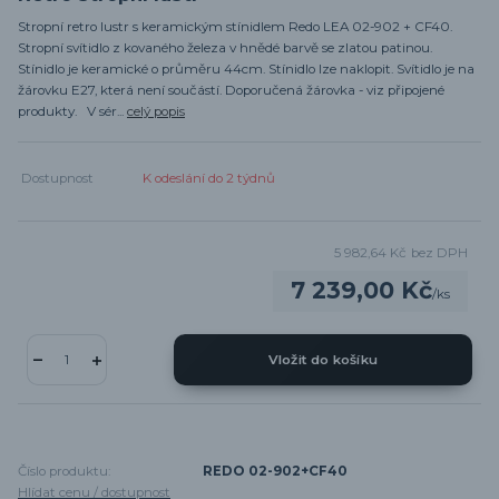
Stropní retro lustr s keramickým stínidlem Redo LEA 02-902 + CF40.
Stropní svítidlo z kovaného železa v hnědé barvě se zlatou patinou.
Stínidlo je keramické o průměru 44cm. Stínidlo lze naklopit. Svítidlo je na
žárovku E27, která není součástí. Doporučená žárovka - viz připojené
produkty. V sér...
celý popis
Dostupnost
K odeslání do 2 týdnů
5 982,64 Kč
bez DPH
7 239,00 Kč
/
ks
Vložit do košíku
Číslo produktu:
REDO 02-902+CF40
Hlídat cenu / dostupnost