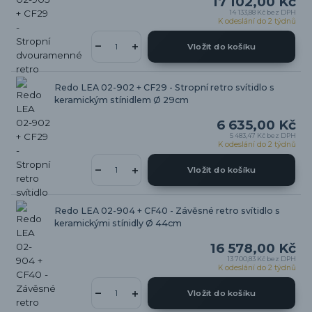
17 102,00 Kč
14 133,88 Kč
bez DPH
K odeslání do 2 týdnů
Vložit do košíku
Redo LEA 02-902 + CF29 - Stropní retro svítidlo s
keramickým stínidlem Ø 29cm
6 635,00 Kč
5 483,47 Kč
bez DPH
K odeslání do 2 týdnů
Vložit do košíku
Redo LEA 02-904 + CF40 - Závěsné retro svítidlo s
keramickými stínidly Ø 44cm
16 578,00 Kč
13 700,83 Kč
bez DPH
K odeslání do 2 týdnů
Vložit do košíku