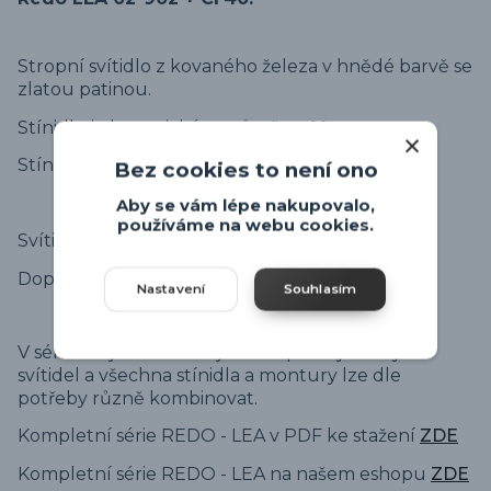
Stropní svítidlo z kovaného železa v hnědé barvě se
zlatou patinou.
Stínidlo je keramické o průměru 44cm.
Stínidlo lze naklopit.
Bez cookies to není ono
Aby se vám lépe nakupovalo,
používáme na webu cookies.
Svítidlo je na žárovku E27, která není součástí.
Doporučená žárovka - viz připojené produkty.
Nastavení
Souhlasím
V sérii LEA je možné objednat spousty různých
svítidel a všechna stínidla a montury lze dle
potřeby různě kombinovat.
Kompletní série REDO - LEA v PDF ke stažení
ZDE
Kompletní série REDO - LEA na našem eshopu
ZDE