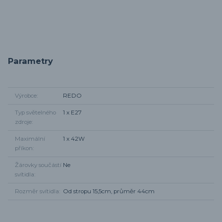
Parametry
Výrobce
REDO
Typ světelného
1 x E27
zdroje
Maximální
1 x 42W
příkon
Žárovky součástí
Ne
svítidla
Rozměr svítidla
Od stropu 15,5cm, průměr 44cm