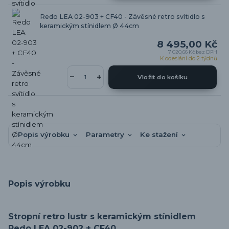
Redo LEA 02-903 + CF40 - Závěsné retro svítidlo s
keramickým stínidlem Ø 44cm
8 495,00 Kč
7 020,66 Kč
bez DPH
K odeslání do 2 týdnů
Vložit do košíku
Popis výrobku
Parametry
Ke stažení
Popis výrobku
Stropní retro lustr s keramickým stínidlem
Redo LEA 02-902 + CF40.