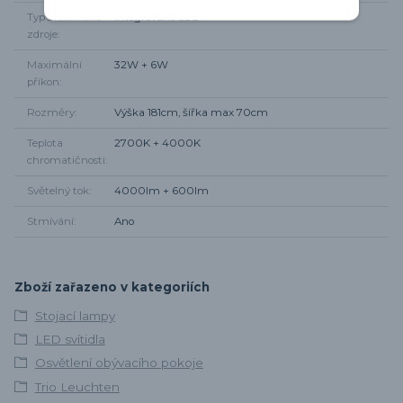
Typ světelného
integrované LED
zdroje
Maximální
32W + 6W
příkon
Rozměry
Výška 181cm, šířka max 70cm
Teplota
2700K + 4000K
chromatičnosti
Světelný tok
4000lm + 600lm
Stmívání
Ano
Zboží zařazeno v kategoriích
Stojací lampy
LED svítidla
Osvětlení obývacího pokoje
Trio Leuchten