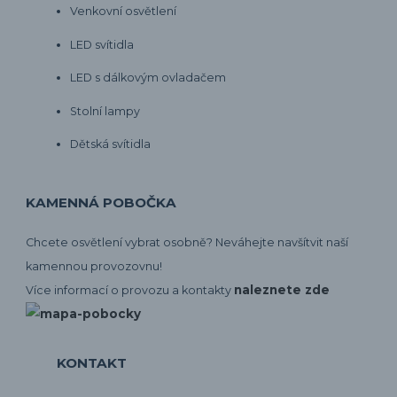
Venkovní osvětlení
LED svítidla
LED s dálkovým ovladačem
Stolní lampy
Dětská svítidla
KAMENNÁ POBOČKA
Chcete osvětlení vybrat osobně? Neváhejte navšítvit naší
kamennou provozovnu!
naleznete zde
Více informací o provozu a kontakty
KONTAKT