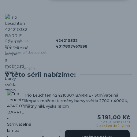
Číslo produktu:
424210332
EAN kód:
4017807467598
Hlídat cenu / dostupnost
Do oblíbených
V této sérii nabízíme:
Trio Leuchten 424210307 BARRIE - Stmívatelná
lampa s možnosti změny barvy světla 2700 + 4000K,
matný nikl, výška 181cm
5 191,00 Kč
4 290,08 Kč
bez DPH
K odeslání do 2 týdnů
Vložit do košíku