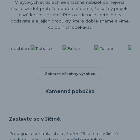
V Bytových svítidlech se snažíme nabízet co největší
škálu svítidel, protože dobře chápeme, že každý projekt
osvětlení je unikátní. Přesto zde naleznete jen ty
dodavatele a jejich produkty, které dobře známe a víme,
co od nich očekávat.
Zobrazit všechny výrobce
Kamenná pobočka
Zastavte se v Jičíně.
Prodejna a centrála, která již přes 25 let stojí v Jičíně.
Najdete u nás stovky vystavených produktů a