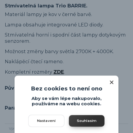
Stmívatelná lampa Trio BARRIE.
Materiál lampy je kov v černé barvě.
Lampa obsahuje integrované LED diody.
Stmívatelná horní i spodní část lampy dotykovým
senzorem.
Možnost změny barvy světla 2700K + 4000K.
Naklápěcí čtecí rameno.
Kompletní rozměry
ZDE
.
Původ zboží
Bez cookies to není ono
Aby se vám lépe nakupovalo,
používáme na webu cookies.
Parametry
Nastavení
Souhlasím
Výrobce
Trio-leuchten