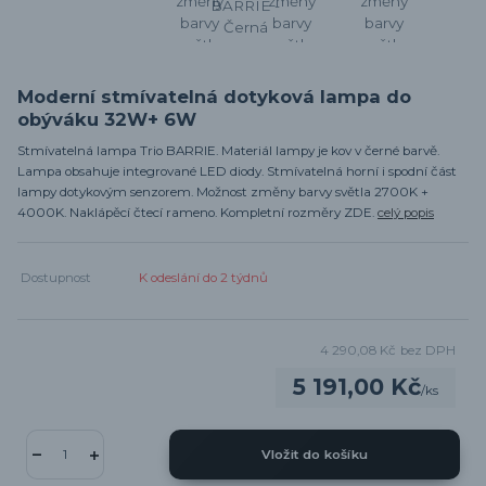
Moderní stmívatelná dotyková lampa do
obýváku 32W+ 6W
Stmívatelná lampa Trio BARRIE. Materiál lampy je kov v černé barvě.
Lampa obsahuje integrované LED diody. Stmívatelná horní i spodní část
lampy dotykovým senzorem. Možnost změny barvy světla 2700K +
4000K. Naklápěcí čtecí rameno. Kompletní rozměry ZDE.
celý popis
Dostupnost
K odeslání do 2 týdnů
4 290,08 Kč
bez DPH
5 191,00 Kč
/
ks
Vložit do košíku