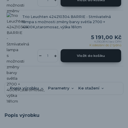
Trio Leuchten 424210304 BARRIE - Stmívatelná
lampa s možnosti změny barvy světla 2700 +
4000K,staromosaz, výška 181cm
5 191,00 Kč
4 290,08 Kč
bez DPH
K odeslání do 2 týdnů
Vložit do košíku
Popis výrobku
Parametry
Ke stažení
Popis výrobku