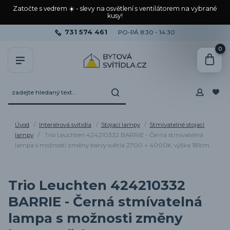
Zatočte s vedrem ☀️ - slevy na osvětlení s ventilátorem na vybrané
kusy!
731 574 461
PO-PÁ 8:30 - 14:30
0
Úvod
Interiérová svítidla
Stojací lampy
Stmívatelné stojací
lampy
Trio Leuchten 424210332 BARRIE - Černá stmívatelná
lampa s možnosti změny barvy světla 2700 + 4000K, výška 181cm
Trio Leuchten 424210332
BARRIE - Černá stmívatelná
lampa s možnosti změny