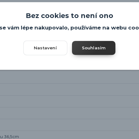
Bez cookies to není ono
se vám lépe nakupovalo, používáme na webu coo
Nastavení
Souhlasím
pu 36,5cm