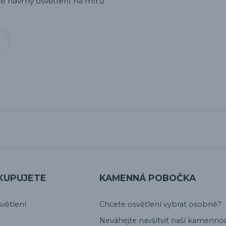
é návrhy osvětlení na míru.
KUPUJETE
KAMENNÁ POBOČKA
větlení
Chcete osvětlení vybrat osobně?
Neváhejte navšítvit naší kamenno