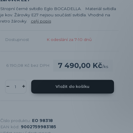
Stropní černé svítidlo Eglo BOCADELLA. Materiál svítidla
je kov. Žárovky E27 nejsou součástí svítidla. Vhodné na
retro žárovky.
celý popis
Dostupnost
K odeslání za 7-10 dnů
7 490,00 Kč
6 190,08 Kč
bez DPH
/
ks
Vložit do košíku
Číslo produktu:
EO 98318
EAN kód:
9002759983185
Hlídat cenu / dostupnost