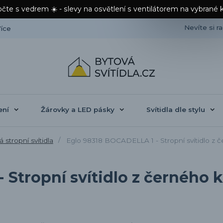
čte s vedrem ☀️ - slevy na osvětlení s ventilátorem na vybrané 
Nevíte si r
íce
ení
Žárovky a LED pásky
Svítidla dle stylu
 stropní svítidla
Eglo 98318 BOCADELLA 1 - Stropní svítidlo z 
 Stropní svítidlo z černého 