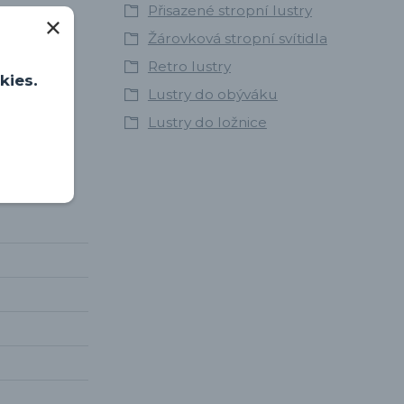
Přisazené stropní lustry
Žárovková stropní svítidla
Retro lustry
kies.
Lustry do obýváku
Lustry do ložnice