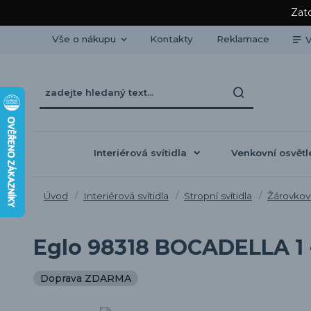
Zato
Vše o nákupu
Kontakty
Reklamace
V
Interiérová svítidla
Venkovní osvětl
Úvod
Interiérová svítidla
Stropní svítidla
Žárovková
Eglo 98318 BOCADELLA 1 -
Doprava ZDARMA