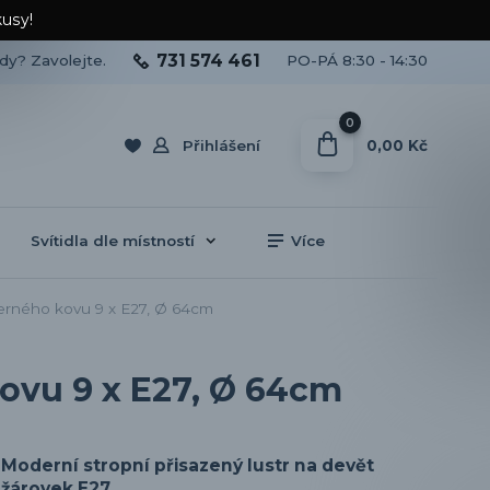
kusy!
731 574 461
ady? Zavolejte.
PO-PÁ 8:30 - 14:30
0
0,00 Kč
Přihlášení
Svítidla dle místností
Více
černého kovu 9 x E27, Ø 64cm
kovu 9 x E27, Ø 64cm
Moderní stropní přisazený lustr na devět
žárovek E27