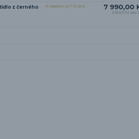
7 990,00 
K odeslání za 7-10 dnů
idlo z černého
6 603,31 Kč
bez 