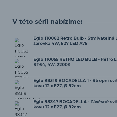
V této sérii nabízíme:
Eglo 110062 Retro Bulb - Stmívatelná 
žárovka 4W, E27 LED A75
Eglo 110055 RETRO LED BULB - Retro 
ST64, 4W, 2200K
Eglo 98319 BOCADELLA 1 - Stropní sví
kovu 12 x E27, Ø 92cm
Eglo 98347 BOCADELLA - Závěsné svít
kovu 12 x E27, Ø 92cm