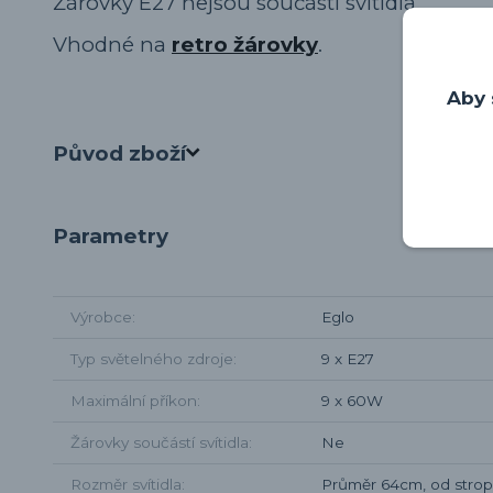
Žárovky E27 nejsou součástí svítidla.
Vhodné na
retro žárovky
.
Aby 
Původ zboží
Parametry
Výrobce
Eglo
Typ světelného zdroje
9 x E27
Maximální příkon
9 x 60W
Žárovky součástí svítidla
Ne
Rozměr svítidla
Průměr 64cm, od stro