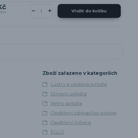
Kč
Vložit do košíku
DPH
Zboží zařazeno v kategoriích
Lustry a závěsná svítidla
Stropní svítidla
Retro svítidla
Osvětlení obývacího pokoje
Osvětlení ložnice
EGLO