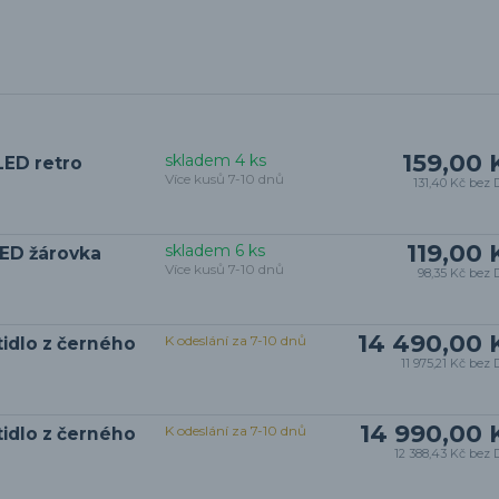
159,00 
skladem 4 ks
LED retro
Více kusů 7-10 dnů
131,40 Kč
bez 
119,00 
skladem 6 ks
LED žárovka
Více kusů 7-10 dnů
98,35 Kč
bez 
14 490,00 
K odeslání za 7-10 dnů
tidlo z černého
11 975,21 Kč
bez 
14 990,00 
K odeslání za 7-10 dnů
idlo z černého
12 388,43 Kč
bez 